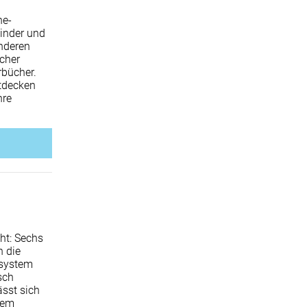
ne-
Kinder und
anderen
acher
bücher.
tdecken
hre
ht: Sechs
n die
ssystem
sch
ässt sich
dem