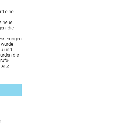
rd eine
s neue
en, die
besserungen
 wurde
au und
wurden die
rufe-
nsatz
n: