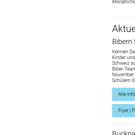
Monatliche
Aktue
Bibern 
Kennen Sie
Kinder und
Schweiz au
Biber-Team
November 2
Schülern d
Alle In
Flyer | 
Bucknac