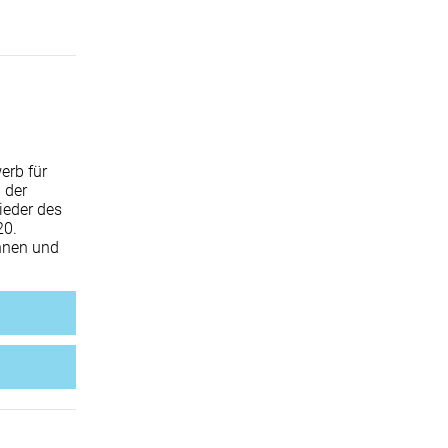
erb für
 der
ieder des
20.
nnen und