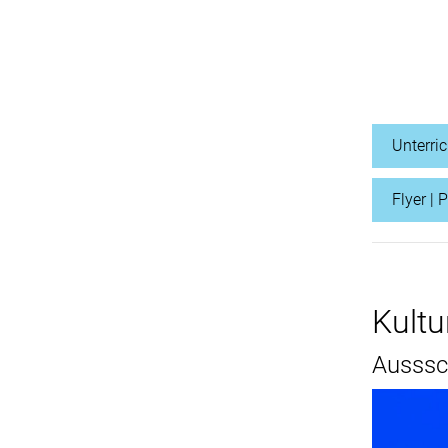
Unterri
Flyer | 
Kultu
Ausssch