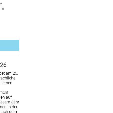
e
 im
026
det am 26.
rachliche
e Lernen
richt
len auf
diesem Jahr
nen in der
r nach dem