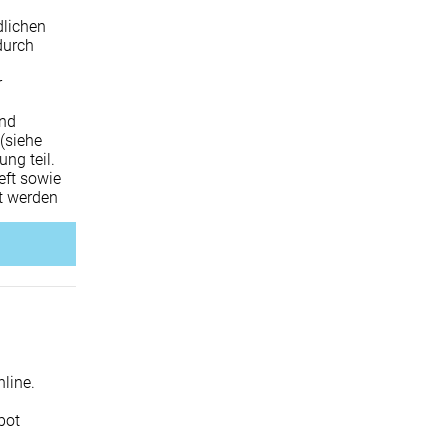
dlichen
durch
r
und
(siehe
ng teil.
eft sowie
t werden
line.
bot