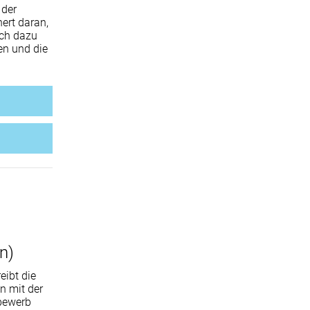
 der
ert daran,
ich dazu
en und die
n)
eibt die
n mit der
bewerb