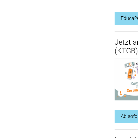
Educa26
Jetzt 
(KTGB)
Ab sofo