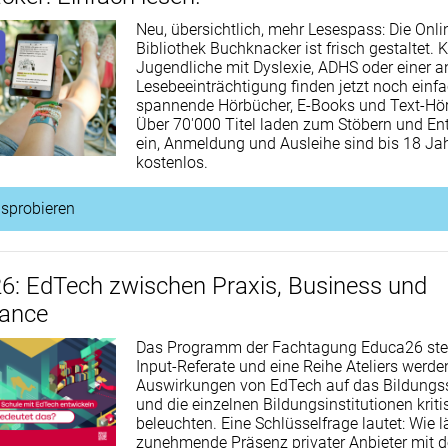
Neu, übersichtlich, mehr Lesespass: Die Onli
Bibliothek Buchknacker ist frisch gestaltet. 
Jugendliche mit Dyslexie, ADHS oder einer 
Lesebeeinträchtigung finden jetzt noch einf
spannende Hörbücher, E-Books und Text-Hör
Über 70'000 Titel laden zum Stöbern und En
ein, Anmeldung und Ausleihe sind bis 18 Ja
kostenlos.
usprobieren
6: EdTech zwischen Praxis, Business und
ance
Das Programm der Fachtagung Educa26 ste
Input-Referate und eine Reihe Ateliers werde
Auswirkungen von EdTech auf das Bildung
und die einzelnen Bildungsinstitutionen kriti
beleuchten. Eine Schlüsselfrage lautet: Wie l
zunehmende Präsenz privater Anbieter mit 