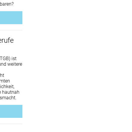
nbaren?
erufe
TGB) ist
und weitere
ht
amten
ichkeit,
e hautnah
usmacht.